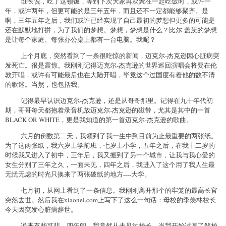
班长说，吃了这顿饭，等到下次大家再次聚在一起吃饭时，或许一
年，或许两年，但更可能的是三年五年，而且还不一定都能够聚齐。是
啊，三年五年之后，我们或许已经实现了自己最初的梦想但更多的可能是
还在默默地打拼，为了我们的梦想。梦想，梦想是什么？比尔-盖茨的梦想
是让每个家庭、每张办公桌上都有一台电脑。我呢？
上个月底，突然看到了一条很吃惊的新闻，迈克尔-杰克逊因心脏病突
发死亡。很是震惊。我刚刚记得迈克尔-杰克逊的世界巡回演唱会将要在伦
敦开唱，或许有可能最后也在大陆开唱，毕竟这个过国度有着他的数不清
的歌迷。当然，也包括我。
记得最早认识迈克尔-杰克逊，还是从哥哥那里。记得在九十年代初
期，哥哥每天都抱着录音机放迈克尔-杰克逊的磁带，尤其是其中的一首
BLACK OR WHITE，更是我知道的第一首迈克尔-杰克逊的歌曲。
六月的倒数第二天，我领到了我一生中到目前为止最重要的两张纸。
为了这两张纸，我六岁上学前班，七岁上小学，五年之后，在我十二岁的
时候我又进入了初中，三年后，我又搬到了另一个城市，让我与我心爱的
女生分别了三年之久，一面未见，四年之后，我进入了这个用了我人生最
无忧无虑的时光只换来了两张破纸的地方----大学。
七月初，从网上看到了一条信息。我刚刚离开那个的牢笼的最高长官
突然去世。然后我在xiaonei.com上写下了这么一句话：母校的季羡林校长
今天因突发心脏病辞世。
说来有些可悲，四年间，我竟然从未见过校长。当我开始试图了解校