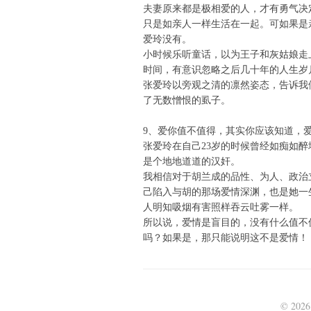
夫妻原来都是极相爱的人，才有勇气决
只是如亲人一样生活在一起。可如果是
爱玲没有。
小时候乐听童话，以为王子和灰姑娘走
时间，有意识忽略之后几十年的人生岁
张爱玲以旁观之清的凛然姿态，告诉我
了无数憎恨的虱子。
9、爱你值不值得，其实你应该知道，
张爱玲在自己23岁的时候曾经如痴如醉
是个地地道道的汉奸。
我相信对于胡兰成的品性、为人、政治
己陷入与胡的那场爱情深渊，也是她一
人明知吸烟有害照样吞云吐雾一样。
所以说，爱情是盲目的，没有什么值不
吗？如果是，那只能说明这不是爱情！
© 202