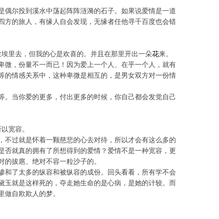
是偶尔投到溪水中荡起阵阵涟漪的石子。如果说爱情是一道
四方的旅人，有缘人自会发现，无缘者任他寻千百度也会错
花
尘埃里去，但我的心是欢喜的。并且在那里开出一朵
来。
卑微，份量不一而已！因为爱上一个人、在乎一个人，就有
等的情感关系中，这种卑微是相互的，是男女双方对一份情
等。当你爱的更多，付出更多的时候，你自己都会发觉自己
所以宽容。
，不过就是怀着一颗慈悲的心去对待，所以才会有这么多的
是否就真的拥有了所想得到的爱情？爱情不是一种宽容，更
对的拔扈、绝对不容一粒沙子的。
掺和了太多的纵容和被纵容的成份。回头看看，所有学不会
黛玉就是这样死的，夺走她生命的是心病，是她的计较。而
里做自欺欺人的梦。