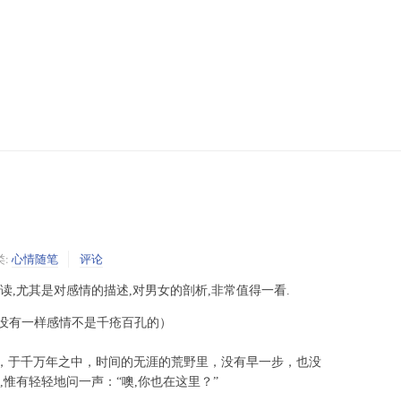
类:
心情随笔
评论
读,尤其是对感情的描述,对男女的剖析,非常值得一看.
，没有一样感情不是千疮百孔的）
人，于千万年之中，时间的无涯的荒野里，没有早一步，也没
,惟有轻轻地问一声：“噢,你也在这里？”