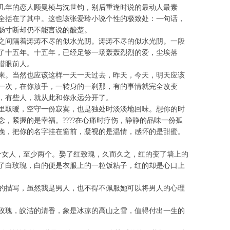
几年的恋人顾曼桢与沈世钧，别后重逢时说的最动人最素
全括在了其中。这也该张爱玲小说个性的极致处：一句话，
肠寸断却仍不能言说的酸楚。
之间隔着涛涛不尽的似水光阴。涛涛不尽的似水光阴。一段
了十五年。十五年，已经足够一场轰轰烈烈的爱，尘埃落
惜眼前人。
来。当然也应该这样一天一天过去，昨天，今天，明天应该
一次，在你放手，一转身的一刹那，有的事情就完全改变
，有些人，就从此和你永远分开了。
里取暖，空守一份寂寞，也是独处时淡淡地回味。想你的时
，紧握的是幸福。????在心痛时疗伤，静静的品味一份孤
晚，把你的名字挂在窗前，凝视的是温情，感怀的是甜蜜。
个女人，至少两个。娶了红致瑰，久而久之，红的变了墙上的
了白玫瑰，白的便是衣服上的一粒饭粘子，红的却是心口上
的描写，虽然我是男人，也不得不佩服她可以将男人的心理
玫瑰，皎洁的清香，象是冰凉的高山之雪，值得付出一生的