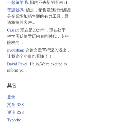
一起薅羊毛
: 旧的不去新的不来+1
電話號碼
: 總之，銷售電話行銷產品
是企業增加銷售額的有力工具，透
過掌握與客戶...
Casear
: 现在是2024年，现在处于一
种学历贬值学历内卷的时代，专科
院校的...
jiyouzhan
: 这篇文章写得深入浅出，
让我这个小白也看懂了！
David Pavel
: Hello,We're excited to
inform yo...
其它
登录
文章 RSS
评论 RSS
Typecho