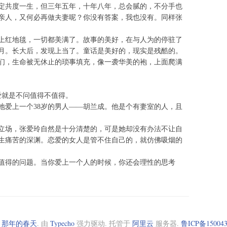
定共度一生，但三年五年，十年八年，总会腻的，不分手也
亲人，又何必再做夫妻呢？你没有答案，我也没有。同样张
上红地毯，一切都美满了。故事的美好，在与人为的停驻了
月。长大后，发现上当了。童话是美好的，现实是残酷的。
们，生命被无休止的琐事填充，像一袭华美的袍，上面爬满
爱就是不问值得不值得。
地爱上一个38岁的男人——胡兰成。他是个有妻室的人，且
立场，张爱玲自然是十分清楚的，可是她却没有办法不让自
生痛苦的深渊。恋爱的女人是管不住自己的，就仿佛吸烟的
值得的问题。当你爱上一个人的时候，你还会理性的思考
6
那年的春天
. 由
Typecho
强力驱动. 托管于
阿里云
服务器.
鲁ICP备150043