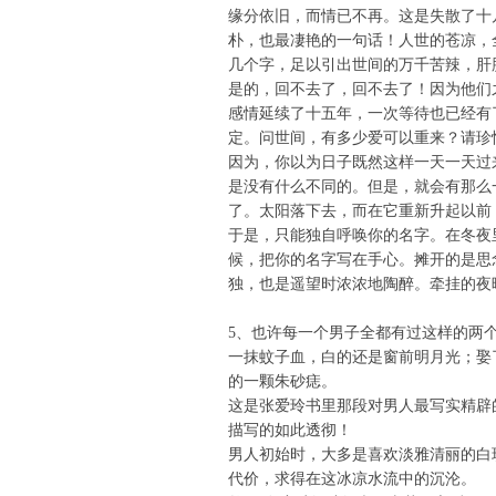
缘分依旧，而情已不再。这是失散了十
朴，也最凄艳的一句话！人世的苍凉，
几个字，足以引出世间的万千苦辣，肝
是的，回不去了，回不去了！因为他们
感情延续了十五年，一次等待也已经有
定。问世间，有多少爱可以重来？请珍
因为，你以为日子既然这样一天一天过
是没有什么不同的。但是，就会有那么
了。太阳落下去，而在它重新升起以前
于是，只能独自呼唤你的名字。在冬夜
候，把你的名字写在手心。摊开的是思念
独，也是遥望时浓浓地陶醉。牵挂的夜
5、也许每一个男子全都有过这样的两
一抹蚊子血，白的还是窗前明月光；娶
的一颗朱砂痣。
这是张爱玲书里那段对男人最写实精辟
描写的如此透彻！
男人初始时，大多是喜欢淡雅清丽的白
代价，求得在这冰凉水流中的沉沦。