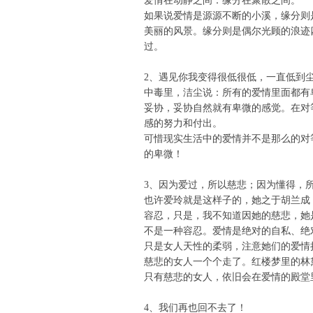
爱情在动静之间：缘分在聚散之间。
如果说爱情是源源不断的小溪，缘分则
美丽的风景。缘分则是偶尔光顾的浪迹
过。
2、遇见你我变得很低很低，一直低到
中毒里，洁尘说：所有的爱情里面都有
妥协，妥协自然就有卑微的感觉。在对
感的努力和付出。
可惜现实生活中的爱情并不是那么的对
的卑微！
3、因为爱过，所以慈悲；因为懂得，
也许爱玲就是这样子的，她之于胡兰成
容忍，只是，我不知道因她的慈悲，她
不是一种容忍。爱情是绝对的自私、绝
只是女人天性的柔弱，注意她们的爱情
慈悲的女人一个个走了。红楼梦里的林
只有慈悲的女人，依旧会在爱情的殿堂
4、我们再也回不去了！