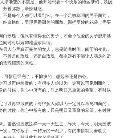
男人渐渐变的不满足。他开始想要一个快乐的艳丽梦幻，妖娆
，芳香弥散，辛辣魅惑。
，不是每个人都可以看到它。在一个足够聪明的男子面前，
花
，纯白艳红，呈现另番甜美的面貌。那样曼妙的
朵，需要
。
与白玫瑰，但只有懂得爱的男子，才会令他爱的女子越来越
也同时可以娇媚地盛放风情。
在男人心里真正完美的女人，总是随着时间，阅历的变化，
，不管是红玫瑰，还是白玫瑰，都永远有不能让人满足的遗
的玫瑰媚惑的来临。
得，可惜已经完了；不愉快的，想起来还是伤心。
定可以再继续做的；有很多人你以为一定可以再见到面的，
身的时候，你心中所有的，只是明日又重聚的希望，有时候
定可以再继续做的；有很多人你以为一定可以再见到面的，
身的时候，你心中所有的，只是明日又重聚的希望，有时候
来。当然也应该这样一天一天过去，昨天，今天，明天应该
一次，在你放手，一转身的一刹那，有的事情就完全改变
，有些人，就从此和你永远分开了。