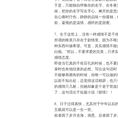
于是，只能独自呼唤你的名字。在冬夜
候，把你的名字写在手心。摊开的是思
在心痛时疗伤，静静的品味一份孤独，
前，凝视的是温情，感怀的是甜蜜。
7、生于这世上，没有一样感情不是千
所谓的唯美只存在于剧情里。因为不唯
种东西叫做希望。可是，其实感情不能
白痴。”所以，不要求爱的完美，只求
感情态度。
即使当它真的千疮百孔的时候，也不要
束时也有他结束的必然。写出这句话时
不能够再拥有的时候，你唯一可以做的
以前不知出处，总觉得这话精辟，也只
的感情只几桩，但她却象是个老于世故
了，这句话出于短篇小说《留情》！
8、日子过得真快，尤其对于中年以后
五载就可以是一生一世。
前者因了岁月沧海，洞悉。后者因了岁