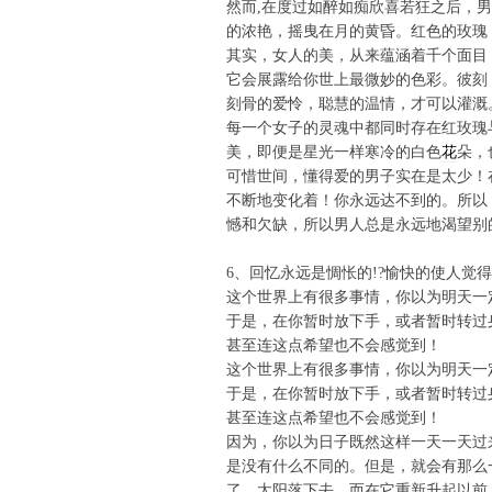
然而,在度过如醉如痴欣喜若狂之后，
的浓艳，摇曳在月的黄昏。红色的玫瑰
其实，女人的美，从来蕴涵着千个面目
它会展露给你世上最微妙的色彩。彼刻
刻骨的爱怜，聪慧的温情，才可以灌溉
每一个女子的灵魂中都同时存在红玫瑰
花
美，即便是星光一样寒冷的白色
朵，
可惜世间，懂得爱的男子实在是太少！
不断地变化着！你永远达不到的。所以
憾和欠缺，所以男人总是永远地渴望别
6、回忆永远是惆怅的!?愉快的使人觉
这个世界上有很多事情，你以为明天一
于是，在你暂时放下手，或者暂时转过
甚至连这点希望也不会感觉到！
这个世界上有很多事情，你以为明天一
于是，在你暂时放下手，或者暂时转过
甚至连这点希望也不会感觉到！
因为，你以为日子既然这样一天一天过
是没有什么不同的。但是，就会有那么
了。太阳落下去，而在它重新升起以前