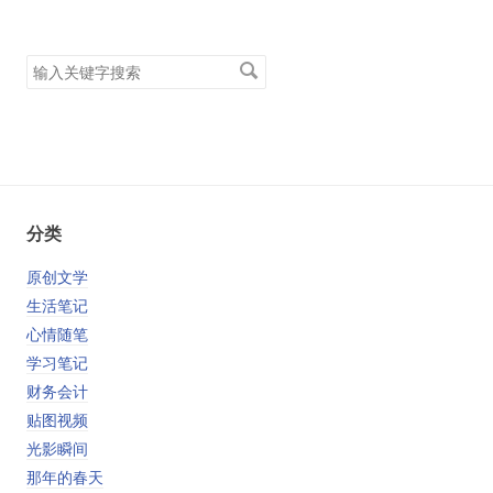
搜
索
关
键
字
分类
原创文学
生活笔记
心情随笔
学习笔记
财务会计
贴图视频
光影瞬间
那年的春天