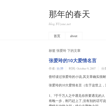
那年的春天
blog.YUzone.net
首页
about
标签 张爱玲 下的文章
张爱玲的10大爱情名言
作者:
11:55
时间:
October 9, 2007
分
曾经读过张爱玲的小说,其文章确实很耐
张爱玲的10大爱情名言（生于这世上
1、?于千万人之中遇见你所要遇见的
有晚一步，刚巧赶上了,没有别的话可说