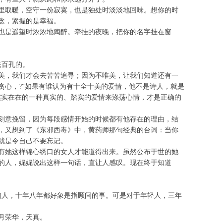
里取暖，空守一份寂寞，也是独处时淡淡地回味。想你的时
念，紧握的是幸福。
也是遥望时浓浓地陶醉。牵挂的夜晚，把你的名字挂在窗
疮百孔的。
美，我们才会去苦苦追寻；因为不唯美，让我们知道还有一
贪心，?“如果有谁认为有十全十美的爱情，他不是诗人，就是
实实在在的一种真实的、踏实的爱情来涤荡心情，才是正确的
刻意挽留，因为每段感情开始的时候都有他存在的理由，结
，又想到了《东邪西毒》中，黄药师那句经典的台词：当你
就是令自己不要忘记。
有她这样锦心绣口的女人才能道得出来。虽然公布于世的她
的人，娓娓说出这样一句话，直让人感叹。现在终于知道
的人，十年八年都好象是指顾间的事。可是对于年轻人，三年
月荣华，天真。