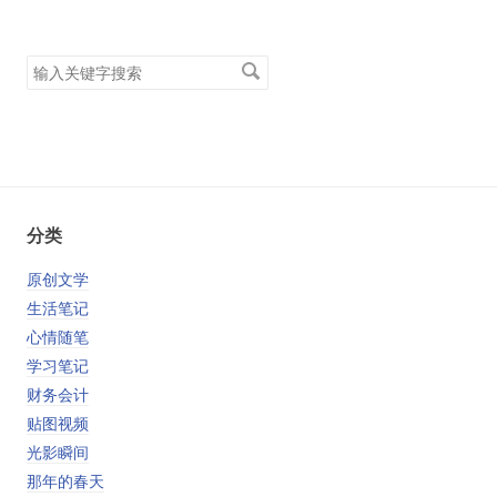
搜
索
关
键
字
分类
原创文学
生活笔记
心情随笔
学习笔记
财务会计
贴图视频
光影瞬间
那年的春天