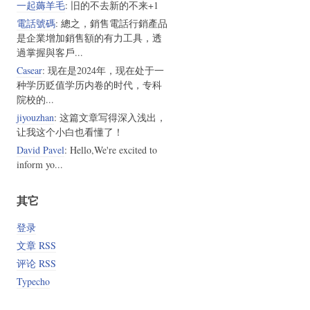
一起薅羊毛
: 旧的不去新的不来+1
電話號碼
: 總之，銷售電話行銷產品
是企業增加銷售額的有力工具，透
過掌握與客戶...
Casear
: 现在是2024年，现在处于一
种学历贬值学历内卷的时代，专科
院校的...
jiyouzhan
: 这篇文章写得深入浅出，
让我这个小白也看懂了！
David Pavel
: Hello,We're excited to
inform yo...
其它
登录
文章 RSS
评论 RSS
Typecho