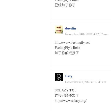
已经加了你了
duestin
November 24th, 2007 at 12:37 am
http://www.feelingfly.net
FeelingFly's Boke
加了你的链接了
Lazy
December 4th, 2007 at 12:43 am
SOLAZY.TXT
连接已经添加了
http://www.solazy.org/