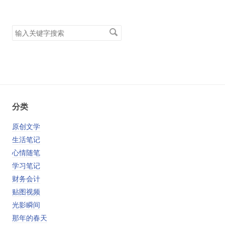
搜
索
关
键
字
分类
原创文学
生活笔记
心情随笔
学习笔记
财务会计
贴图视频
光影瞬间
那年的春天