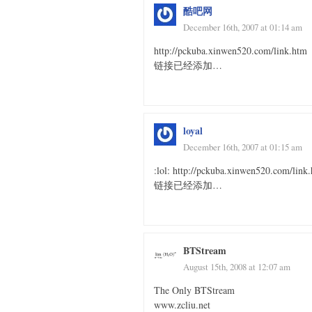
酷吧网
December 16th, 2007 at 01:14 am
http://pckuba.xinwen520.com/link.htm
链接已经添加…
loyal
December 16th, 2007 at 01:15 am
:lol: http://pckuba.xinwen520.com/link
链接已经添加…
BTStream
August 15th, 2008 at 12:07 am
The Only BTStream
www.zcliu.net