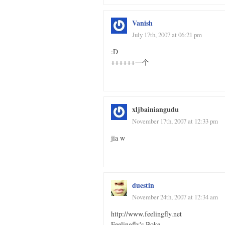
Vanish
July 17th, 2007 at 06:21 pm
:D
++++++一个
xljbainiangudu
November 17th, 2007 at 12:33 pm
jia w
duestin
November 24th, 2007 at 12:34 am
http://www.feelingfly.net
Feelingfly's Boke