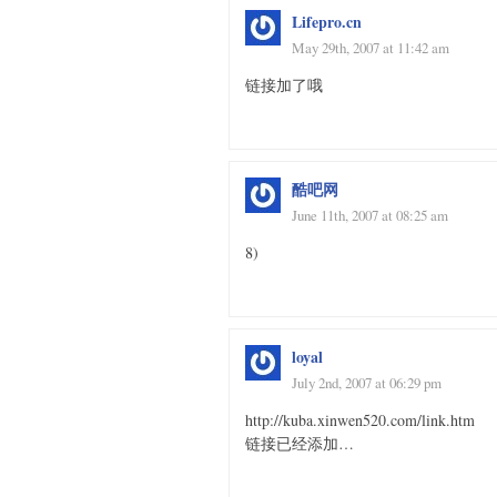
Lifepro.cn
May 29th, 2007 at 11:42 am
链接加了哦
酷吧网
June 11th, 2007 at 08:25 am
8)
loyal
July 2nd, 2007 at 06:29 pm
http://kuba.xinwen520.com/link.htm
链接已经添加…