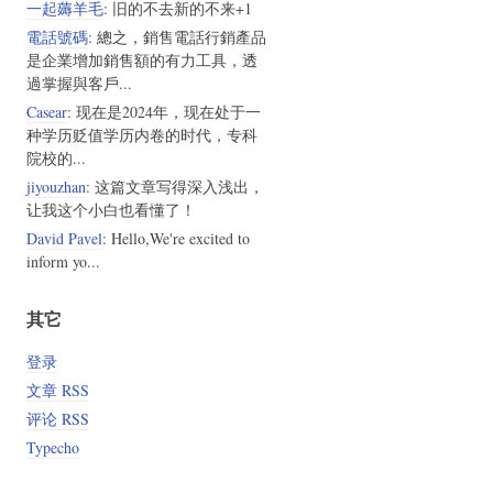
一起薅羊毛
: 旧的不去新的不来+1
電話號碼
: 總之，銷售電話行銷產品
是企業增加銷售額的有力工具，透
過掌握與客戶...
Casear
: 现在是2024年，现在处于一
种学历贬值学历内卷的时代，专科
院校的...
jiyouzhan
: 这篇文章写得深入浅出，
让我这个小白也看懂了！
David Pavel
: Hello,We're excited to
inform yo...
其它
登录
文章 RSS
评论 RSS
Typecho