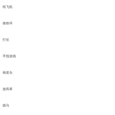
纸飞机
推铁环
打仗
手指游戏
画老头
放风筝
跳马