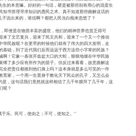
老先生的本意嘛。好好的一句话，硬是被那些别有用心的混蛋生
民知书答理寻求知识的愚民之术。真不知道那些曲解这话的
家孔子说出来的，谁信啊？都把人民当白痴来忽悠了？
即便是在物质丰富的盛世，他们的精神世界也贫乏得可
迎来了文艺复兴，迎来了民主共和，迎来了一个又一个推动
中华民族呢？在更早的时候他们就有了伟大的四大发明，走
的基础，到了近代我们反而远远于西方这些小字辈的民族？
诫啊！它象一条张开血盆大口的大蛇，狠狠地缠在中华民族
束缚了多少应有所作为的苗子。但反过来看看，故意曲解这
完全把责任都推到他们身上吗？这本身就是多么可笑的一件
教育家，一个用一生置身于教化天下民众的孔子，又怎么会
笑的是，这句话我们竟然就这样相信了几千年膜拜了几千年，这
们呢？
于乐。民可，使由之；不可，使知之。”