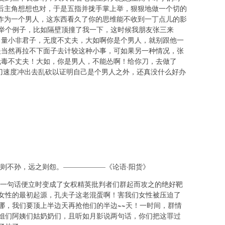
然后主角想想也对，于是五指并拢手掌上举，狠狠地做一个切的
样作为一个男人，这东西看久了你的思维能不收到一丁点儿的影
举个例子，比如隔壁顶撞了我一下，这时候我朋友张三来
，量小非君子，无度不丈夫，大如啊你是个男人，就别跟他一
夫当然再拉不下面子去计较这种小事，可如果另一种情况，张
无毒不丈夫！大如，你是男人，不能怂啊！给你刀，去做了
过刀速度冲出去乱砍以证明自己是个男人之外，还真没什么好办
不孙，远之则怨。——————《论语·阳货》
句话便立时变成了女权精英批判者们群起而攻之的绝好靶
女性的最初起源，孔夫子这老混蛋啊！害我们女性被压迫了
哪，我们要顶上半边天再抢他们的半边~~天！一时间，群情
姐们阿姨们姑奶奶们，且听如月影说两句话，你们把这罪过