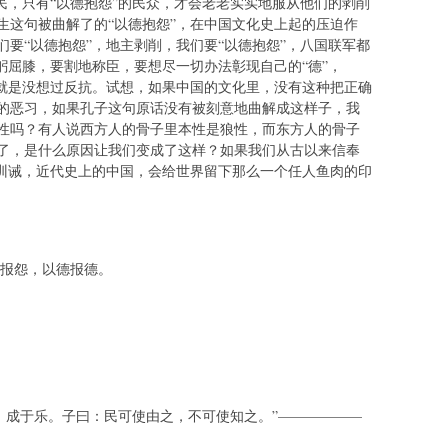
民，只有“以德抱怨”的民众，才会老老实实地服从他们的剥削
生这句被曲解了的“以德抱怨”，在中国文化史上起的压迫作
要“以德抱怨”，地主剥削，我们要“以德抱怨”，八国联军都
躬屈膝，要割地称臣，要想尽一切办法彰现自己的“德”，
…就是没想过反抗。试想，如果中国的文化里，没有这种把正确
的恶习，如果孔子这句原话没有被刻意地曲解成这样子，我
性吗？有人说西方人的骨子里本性是狼性，而东方人的骨子
了，是什么原因让我们变成了这样？如果我们从古以来信奉
的训诫，近代史上的中国，会给世界留下那么一个任人鱼肉的印
报怨，以德报德。
成于乐。子曰：民可使由之，不可使知之。”——————