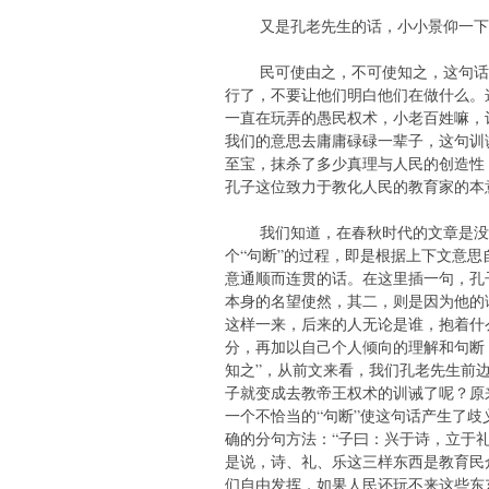
又是孔老先生的话，小小景仰一下
民可使由之，不可使知之，这句话什
行了，不要让他们明白他们在做什么。
一直在玩弄的愚民权术，小老百姓嘛，
我们的意思去庸庸碌碌一辈子，这句训
至宝，抹杀了多少真理与人民的创造性
孔子这位致力于教化人民的教育家的本
我们知道，在春秋时代的文章是没有
个“句断”的过程，即是根据上下文意
意通顺而连贯的话。在这里插一句，孔
本身的名望使然，其二，则是因为他的
这样一来，后来的人无论是谁，抱着什
分，再加以自己个人倾向的理解和句断
知之”，从前文来看，我们孔老先生前
子就变成去教帝王权术的训诫了呢？原
一个不恰当的“句断”使这句话产生了
确的分句方法：“子曰：兴于诗，立于
是说，诗、礼、乐这三样东西是教育民
们自由发挥，如果人民还玩不来这些东