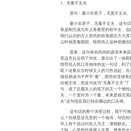
3、无毒不丈夫
原句：量小非君子，无度不丈夫。
量小非君子，无毒不丈夫，这句话绝
算是刚完成九年义务教育的初中生，也
我们认识的古人崇尚的价值观念大大背
么时候恶毒阴损，暗箭伤人这种前缀也
原来，这句来自民间的谚语本来应该
里边充分运用了对仗。显示出了一份阳
惜劳动人民口耳相传的这一句话，到了
呢？这要从古时候文人的习性说起，在
很容易读为平声字“毒”，那些对音律
自做主张，把这句改为“无毒不丈夫”了
句，成了迂腐文人的笔下的又一个牺牲
夫，一个度对另一个量，本来是很完美
夫”这句现在我们挂在嘴边的口头禅。
这句话的整个演变过程，我宁可相信
么？但就是这无意的一个讹传，却也给
学上有个说法叫先入为主，潜移默化。
之际，心里的价值观人生观，难免也会