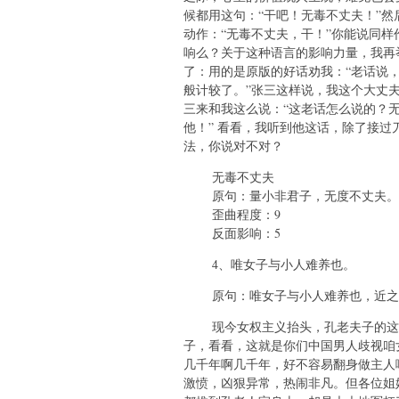
候都用这句：“干吧！无毒不丈夫！”
动作：“无毒不丈夫，干！”你能说同
响么？关于这种语言的影响力量，我再
了：用的是原版的好话劝我：“老话说
般计较了。”张三这样说，我这个大丈
三来和我这么说：“这老话怎么说的？
他！” 看看，我听到他这话，除了接
法，你说对不对？
无毒不丈夫
原句：量小非君子，无度不丈夫。
歪曲程度：9
反面影响：5
4、唯女子与小人难养也。
原句：唯女子与小人难养也，近之则
现今女权主义抬头，孔老夫子的这一
子，看看，这就是你们中国男人歧视咱
几千年啊几千年，好不容易翻身做主人
激愤，凶狠异常，热闹非凡。但各位姐