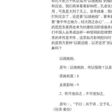
仰孔子的万千民众成为“以德抱怨”的顺
和压迫。我们再来看看影响吧，孔老先
用，可真是大到了天上。皇帝残暴，我们
打到北京了，还是要“以德抱怨”，要卑
要“量中华之物力，结大国之欢心”…
的思想东篡西改来为封建统治阶级服务
们中国人会养成这样一种懦弱的思维惯
里的本性是羊性，这里如月影倒想问问
的是西方那种“以眼还眼，以牙还牙”
象吗？
以德抱怨。
原句：以德抱怨，何以报德？以直
歪曲程度：8
反面影响：9
2、民可使由之，不可使知之。
原句：。“子曰：兴于诗，立于礼，
《论语·秦伯》