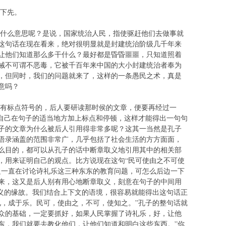
下先。
么意思呢？是说，国家统治人民，指使驱赶他们去做事就
这句话在现在看来，绝对很明显就是封建统治阶级几千年来
让他们知道那么多干什么？最好都是昏昏噩噩，只知道照着
诫不可谓不恶毒，它被千百年来中国的大小封建统治者奉为
，但同时，我们的问题就来了，这样的一条愚民之术，真是
意吗？
标点符号的，后人要研读那时侯的文章，便要再经过一
思自己在句子的适当地方加上标点和停顿，这样才能得出一句句
子的文章为什么被后人引用得非常多呢？这其一当然是孔子
语录涵盖的范围非常广，几乎包括了社会生活的方方面面，
么目的，都可以从孔子的话中断章取义地引用其中的相关部
，用来证明自己的观点。比方说现在这句“民可使由之不可使
边一直在讨论诗礼乐这三种东东的教育问题，可怎么后边一下
来，这又是后人别有用心地断章取义，刻意在句子的中间用
歧义的缘故。我们结合上下文的语境，很容易就能得出这句话正
礼，成于乐。民可，使由之，不可，使知之。”孔子的整句话就
众的基础，一定要抓好，如果人民掌握了诗礼乐，好，让他
东，我们就要去教化他们，让他们知道和明白这些东西。”你