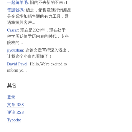
一起薅羊毛
: 旧的不去新的不来+1
電話號碼
: 總之，銷售電話行銷產品
是企業增加銷售額的有力工具，透
過掌握與客戶...
Casear
: 现在是2024年，现在处于一
种学历贬值学历内卷的时代，专科
院校的...
jiyouzhan
: 这篇文章写得深入浅出，
让我这个小白也看懂了！
David Pavel
: Hello,We're excited to
inform yo...
其它
登录
文章 RSS
评论 RSS
Typecho