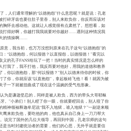
，人们通常理解的“以德抱怨”什么意思呢？就是说：孔老
被打碎牙齿也要往肚子里吞，别人来欺负你，你反而应该对
的胸怀去感动他。这就让人感觉很有点肃然了。想想看，如
说打得好啊，你越打我我就要对你越好……遇到这种情况我
伟大的情操啊……
意，我当初，也万万没想到原来在孔子这句“以德抱怨”的
曰：“以德抱怨，何以报德？以直报怨，以德报德！”看完以
取义的孔子FANS给玩了一把！当时的真实情况是怎么样的
人打我了，我不打他，我反而要对他好，用我的道德和教养
了，你以德抱怨，那“何以报德？”别人以德来待你的时候，你
打了你，你就应该“以直抱怨”，拿起板砖飞他！看！就因为被
老夫子一下就被扭曲成了现在这个温婉的受气包形象。
为是谦逊坚忍的，同样是被人欺负，西方的带头大哥耶稣
还牙。”小弟们！别人瞪了你一眼，你就要瞪回去，别人咬了你
的精神领袖释迦牟尼说“我不入地狱，谁入地狱？”一副逆来顺
大鹰来欺负他，要吃他的肉，他也真从自己身上一刀刀帮大
了。说完了国外的几位大领导，再回到中国，孔老宗师的这句
还是当时封建统治者的需要，他们的心思，无外乎就是要信