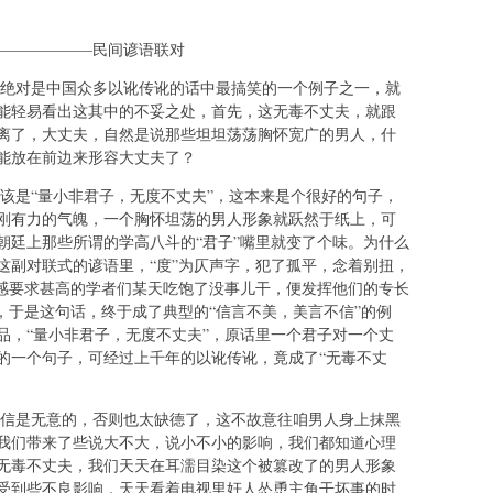
——————民间谚语联对
对是中国众多以讹传讹的话中最搞笑的一个例子之一，就
能轻易看出这其中的不妥之处，首先，这无毒不丈夫，就跟
离了，大丈夫，自然是说那些坦坦荡荡胸怀宽广的男人，什
能放在前边来形容大丈夫了？
是“量小非君子，无度不丈夫”，这本来是个很好的句子，
刚有力的气魄，一个胸怀坦荡的男人形象就跃然于纸上，可
朝廷上那些所谓的学高八斗的“君子”嘴里就变了个味。为什么
这副对联式的谚语里，“度”为仄声字，犯了孤平，念着别扭，
美感要求甚高的学者们某天吃饱了没事儿干，便发挥他们的专长
，于是这句话，终于成了典型的“信言不美，美言不信”的例
品，“量小非君子，无度不丈夫”，原话里一个君子对一个丈
的一个句子，可经过上千年的以讹传讹，竟成了“无毒不丈
是无意的，否则也太缺德了，这不故意往咱男人身上抹黑
我们带来了些说大不大，说小不小的影响，我们都知道心理
无毒不丈夫，我们天天在耳濡目染这个被篡改了的男人形象
受到些不良影响，天天看着电视里奸人怂恿主角干坏事的时