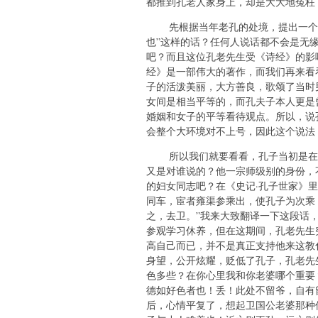
都推到孔老人家身上，却是大大地冤枉
先根据当年老孔的处境，提出一个疑
也”这样的话？任何人说话都不会是无
吧？而且这位孔老先生受《诗经》的影
经》是一部伟大的著作，而我们再来看
子的活泼美丽，大方善良，歌颂了当时
女间是相当平等的，而孔夫子本人更是
婚姻和女子的平等看待观点。所以，说
会整个大环境对不上号，因此这个说法
所以我们就要看看，孔子当初是在什
又是对谁说的？他一宗师级别的身份，
的妇女同志吧？在《史记·孔子世家》
同车，宦者雍渠参乘出，使孔子为次乘
之，去卫。”我来大致翻译一下这段话
参观学习休养，但在这期间，孔老先生
高自己而已，并不是真正支持他来这教
身望，公开炫耀，贬低了孔子，孔老先
色多些？在你心里我和你老婆哪个重要
德如好色者也！丢！此处不留爷，自有留
后，心情平复了，想起卫国公老婆那种