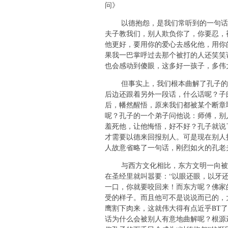
问》
以德抱怨，是我们常听到的一句话了
夫子教我们，别人欺负你了，你要忍，
他更好，要用你的爱心去感化他，用你
果我一巴掌呼过去那个被打的人还笑笑
也会感动到傻眼，这多好一孩子，多
但事实上，我们根本曲解了孔子的原
后边还跟着另外一段话，什么话呢？子
后，幡然醒悟，原来我们都被某个断章
呢？孔子的一个弟子问他说：师傅，别
羞死他，让他悔悟，好不好？孔子就说
才需要以德来回报别人。可是现在别人
人故意省略了一句话，刚烈如火的孔
与西方文化相比，东方文明一向被认
在圣经里就叫嚣要：“以眼还眼，以牙
一口，你就要咬回来！而东方呢？佛家
受的样子。而且他可不是说说而已的，
鹰割下肉来，这就伟大得有点近乎BT
话为什么会被别人有意地曲解呢？根源