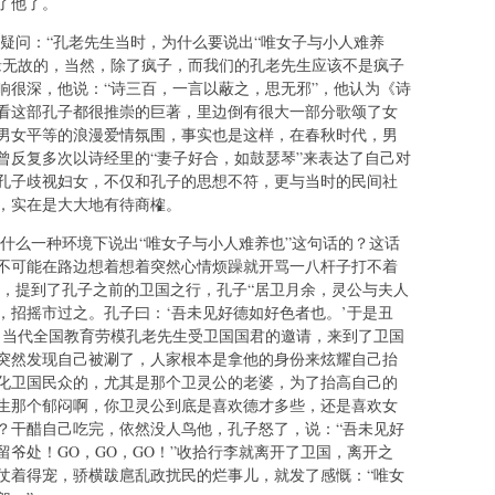
了他了。
问：“孔老先生当时，为什么要说出“唯女子与小人难养
缘无故的，当然，除了疯子，而我们的孔老先生应该不是疯子
响很深，他说：“诗三百，一言以蔽之，思无邪”，他认为《诗
看这部孔子都很推崇的巨著，里边倒有很大一部分歌颂了女
男女平等的浪漫爱情氛围，事实也是这样，在春秋时代，男
曾反复多次以诗经里的“妻子好合，如鼓瑟琴”来表达了自己对
孔子歧视妇女，不仅和孔子的思想不符，更与当时的民间社
，实在是大大地有待商榷。
么一种环境下说出“唯女子与小人难养也”这句话的？这话
不可能在路边想着想着突然心情烦躁就开骂一八杆子打不着
里，提到了孔子之前的卫国之行，孔子“居卫月余，灵公与夫人
，招摇市过之。孔子曰：‘吾未见好德如好色者也。’于是丑
，当代全国教育劳模孔老先生受卫国国君的邀请，来到了卫国
突然发现自己被涮了，人家根本是拿他的身份来炫耀自己抬
化卫国民众的，尤其是那个卫灵公的老婆，为了抬高自己的
生那个郁闷啊，你卫灵公到底是喜欢德才多些，还是喜欢女
？干醋自己吃完，依然没人鸟他，孔子怒了，说：“吾未见好
爷处！GO，GO，GO！”收拾行李就离开了卫国，离开之
仗着得宠，骄横跋扈乱政扰民的烂事儿，就发了感慨：“唯女