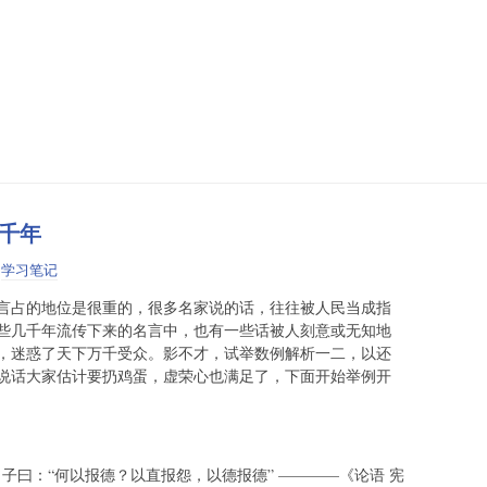
千年
:
学习笔记
言占的地位是很重的，很多名家说的话，往往被人民当成指
些几千年流传下来的名言中，也有一些话被人刻意或无知地
，迷惑了天下万千受众。影不才，试举数例解析一二，以还
说话大家估计要扔鸡蛋，虚荣心也满足了，下面开始举例开
曰：“何以报德？以直报怨，以德报德” ————《论语 宪