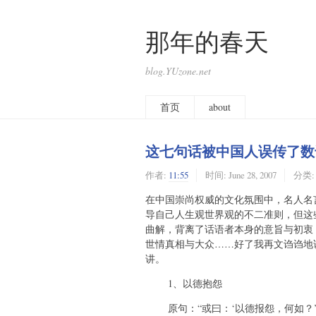
那年的春天
blog.YUzone.net
首页
about
这七句话被中国人误传了数
作者:
11:55
时间:
June 28, 2007
分类
在中国崇尚权威的文化氛围中，名人名
导自己人生观世界观的不二准则，但这
曲解，背离了话语者本身的意旨与初衷
世情真相与大众……好了我再文诌诌地
讲。
1、以德抱怨
原句：“或曰：‘以德报怨，何如？’子