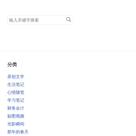
搜
索
关
键
字
分类
原创文学
生活笔记
心情随笔
学习笔记
财务会计
贴图视频
光影瞬间
那年的春天