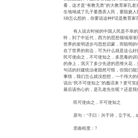
看，这才是“有教无类”的大教育家孔
生地坳成了孔子要愚弄人民，要阻挠人
SB怎么想的，你要说这种P话是教育
有人说古时候的中国人民是不幸的，
怜，到了中近代，西方的思想领域渐渐
世界的发明进步与思想启蒙，而聪明的
在了世界的前边，可为什么就是这么好
民可使由之，不可使知之，多恶毒的训
的身上，泯灭了多少先进的思维火花，
句话的封建统治者固然可恨，但我们能
事情，我们怎么就没想想，一个伟大的
说出“民不可使知之”的蠢话来？更可
最后该伤心的，是孔老先生呢？还是我
民可使由之，不可使知之
原句：“子曰：兴于诗，立于礼，成
歪曲程度：7