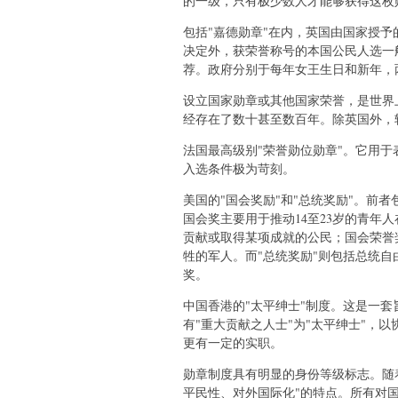
的一级，只有极少数人才能够获得这枚
包括"嘉德勋章"在内，英国由国家授予
决定外，获荣誉称号的本国公民人选一
荐。政府分别于每年女王生日和新年，
设立国家勋章或其他国家荣誉，是世界
经存在了数十甚至数百年。除英国外，
法国最高级别"荣誉勋位勋章"。它用
入选条件极为苛刻。
美国的"国会奖励"和"总统奖励"。前
国会奖主要用于推动14至23岁的青年
贡献或取得某项成就的公民；国会荣誉
牲的军人。而"总统奖励"则包括总统
奖。
中国香港的"太平绅士"制度。这是一
有"重大贡献之人士"为"太平绅士"，
更有一定的实职。
勋章制度具有明显的身份等级标志。随
平民性、对外国际化"的特点。所有对