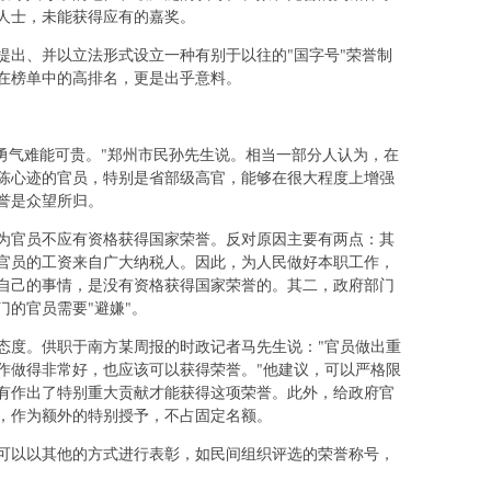
人士，未能获得应有的嘉奖。
提出、并以立法形式设立一种有别于以往的"国字号"荣誉制
在榜单中的高排名，更是出乎意料。
，勇气难能可贵。"郑州市民孙先生说。相当一部分人认为，在
陈心迹的官员，特别是省部级高官，能够在很大程度上增强
誉是众望所归。
为官员不应有资格获得国家荣誉。反对原因主要有两点：其
官员的工资来自广大纳税人。因此，为人民做好本职工作，
自己的事情，是没有资格获得国家荣誉的。其二，政府部门
的官员需要"避嫌"。
态度。供职于南方某周报的时政记者马先生说："官员做出重
作做得非常好，也应该可以获得荣誉。"他建议，可以严格限
有作出了特别重大贡献才能获得这项荣誉。此外，给政府官
，作为额外的特别授予，不占固定名额。
可以以其他的方式进行表彰，如民间组织评选的荣誉称号，