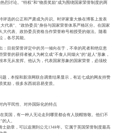
热烈讨论。"特权"和"物质奖励"成为围绕国家荣誉制度的两
持评选的公正和严肃成为共识。时评家童大焕在博客上发表
大代表"、"政协委员"身份与国家荣誉体系严格区分。在国家
人大代表、政协委员资格当作荣誉称号相授受的做法。随着
位，各尽其能。
出：目前荣誉评定中的另一倾向在于，不幸的死者和绝症患
荣誉的获得者被人为树立成"不食人间烟火"的"超人"形象，
根本无从发挥。他认为，代表国家形象的国家荣誉，必须校
的问题，本报和新浪网联合调查结果显示，有近七成的网友持赞
质奖励，很多东西就容易变质。
对内平民性、对外国际化的特点
 在英国，有一种人无论走到哪里都会有人脱帽致敬。他们不
"的人。
骑士勋章，可以追溯到公元1348年。它属于英国荣誉制度最高