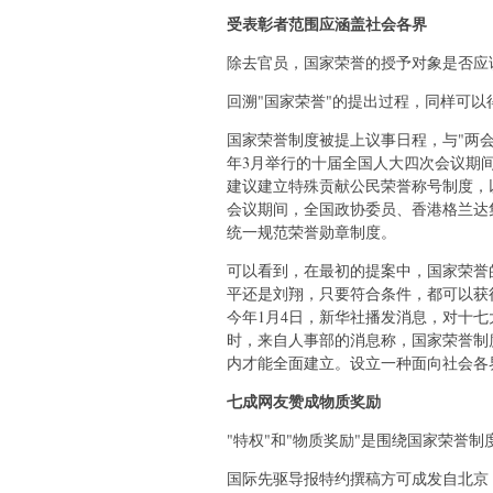
受表彰者范围应涵盖社会各界
除去官员，国家荣誉的授予对象是否应
回溯"国家荣誉"的提出过程，同样可以
国家荣誉制度被提上议事日程，与"两会
年3月举行的十届全国人大四次会议期间
建议建立特殊贡献公民荣誉称号制度，以
会议期间，全国政协委员、香港格兰达
统一规范荣誉勋章制度。
可以看到，在最初的提案中，国家荣誉
平还是刘翔，只要符合条件，都可以获
今年1月4日，新华社播发消息，对十七
时，来自人事部的消息称，国家荣誉制
内才能全面建立。设立一种面向社会各
七成网友赞成物质奖励
"特权"和"物质奖励"是围绕国家荣誉
国际先驱导报特约撰稿方可成发自北京