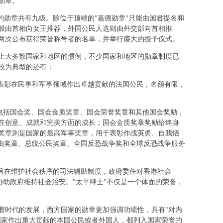
勋章。
的勋章共有九级。除位于顶端的"嘉德勋章"只能由国君提名和
般由首相向女王推荐，外国公民人选则由外交部向首相推
两次公布获得荣誉称号者的名单，并举行盛大的授予仪式。
上大多数国家和地区的惯例，不少国家和地区的勋章制度已
较为典型的还有：
于表彰在民事和军事领域作出卓越贡献的法国公民，名额有限，
者包括国会奖、国会金质奖章、国会荣誉奖章和其他国会奖励，
人在创意、成就和完美方面的成长；国会金质奖章奖励给终身
奖章则是国家的最高军事奖章，用于表彰作战英勇、自我牺
自由奖章、总统公民奖章、全国反恐战争奖和全球反恐战争服务
套旨在维护社会秩序的司法辅助制度，政府委任对香港社会
以协助政府维持社会治安。"太平绅士"不仅是一个体面的荣誉，
着时代的发展，西方国家的勋章更加强调功绩性，具有"对内
国家作出重大贡献的本国公民或者外国人，都列入国家荣誉的