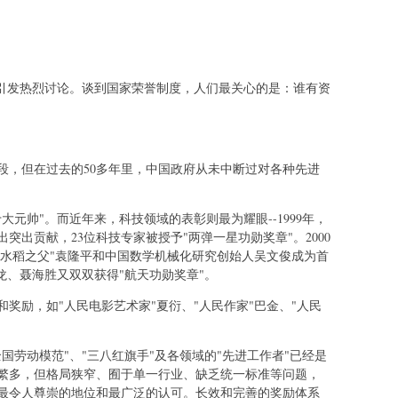
，引发热烈讨论。谈到国家荣誉制度，人们最关心的是：谁有资
段，但在过去的50多年里，中国政府从未中断过对各种先进
元帅"。而近年来，科技领域的表彰则最为耀眼--1999年，
突出贡献，23位科技专家被授予"两弹一星功勋奖章"。2000
交水稻之父"袁隆平和中国数学机械化研究创始人吴文俊成为首
俊龙、聂海胜又双双获得"航天功勋奖章"。
奖励，如"人民电影艺术家"夏衍、"人民作家"巴金、"人民
国劳动模范"、"三八红旗手"及各领域的"先进工作者"已经是
繁多，但格局狭窄、囿于单一行业、缺乏统一标准等问题，
最令人尊崇的地位和最广泛的认可。长效和完善的奖励体系