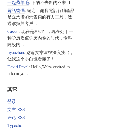
一起薅羊毛
: 旧的不去新的不来+1
電話號碼
: 總之，銷售電話行銷產品
是企業增加銷售額的有力工具，透
過掌握與客戶...
Casear
: 现在是2024年，现在处于一
种学历贬值学历内卷的时代，专科
院校的...
jiyouzhan
: 这篇文章写得深入浅出，
让我这个小白也看懂了！
David Pavel
: Hello,We're excited to
inform yo...
其它
登录
文章 RSS
评论 RSS
Typecho