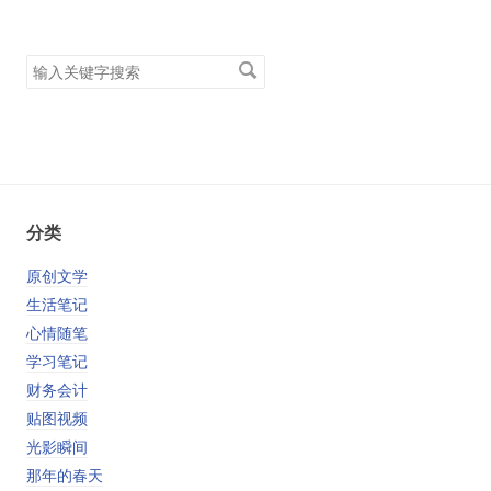
搜
索
关
键
字
分类
原创文学
生活笔记
心情随笔
学习笔记
财务会计
贴图视频
光影瞬间
那年的春天