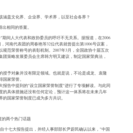
该涵盖文化界、企业界、学术界，以至社会各界？
得出相同的答案。
"期间人大代表和政协委员的呼吁不无关系。据报道，在2006
，河南代表团的周春艳等32位代表就曾提出第1006号议案，
规范荣誉称号的表彰机制。2007年3月，全国政协十届五次
集团策略发展委员会主席韩方明又建议，制定国家荣典法，
的授予对象并没有限定领域。也就是说，不论是成龙、袁隆
得国家荣誉。
大报告中提到的"设立国家荣誉制度"进行了专项解读。与此同
度的具体措施还没有任何定论，预计这一体系将在未来几年
界的国家荣誉制度已成为多方共识。
制度的两个热门话题
 自十七大报告提出，并经人事部部长尹蔚民确认以来，"中国