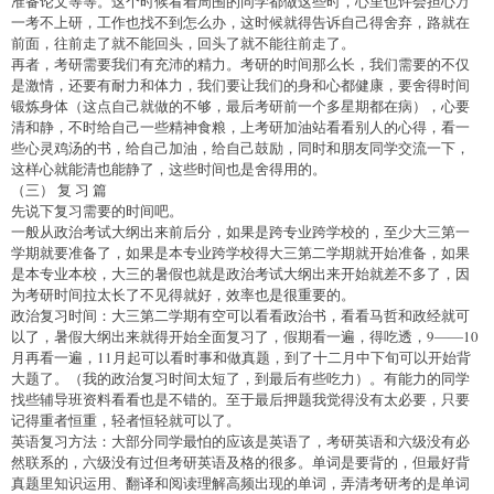
准备论文等等。这个时候看着周围的同学都做这些时，心里也许会担心万
一考不上研，工作也找不到怎么办，这时候就得告诉自己得舍弃，路就在
前面，往前走了就不能回头，回头了就不能往前走了。
再者，考研需要我们有充沛的精力。考研的时间那么长，我们需要的不仅
是激情，还要有耐力和体力，我们要让我们的身和心都健康，要舍得时间
锻炼身体（这点自己就做的不够，最后考研前一个多星期都在病），心要
清和静，不时给自己一些精神食粮，上考研加油站看看别人的心得，看一
些心灵鸡汤的书，给自己加油，给自己鼓励，同时和朋友同学交流一下，
这样心就能清也能静了，这些时间也是舍得用的。
（三） 复 习 篇
先说下复习需要的时间吧。
一般从政治考试大纲出来前后分，如果是跨专业跨学校的，至少大三第一
学期就要准备了，如果是本专业跨学校得大三第二学期就开始准备，如果
是本专业本校，大三的暑假也就是政治考试大纲出来开始就差不多了，因
为考研时间拉太长了不见得就好，效率也是很重要的。
政治复习时间：大三第二学期有空可以看看政治书，看看马哲和政经就可
以了，暑假大纲出来就得开始全面复习了，假期看一遍，得吃透，9――10
月再看一遍，11月起可以看时事和做真题，到了十二月中下旬可以开始背
大题了。（我的政治复习时间太短了，到最后有些吃力）。有能力的同学
找些辅导班资料看看也是不错的。至于最后押题我觉得没有太必要，只要
记得重者恒重，轻者恒轻就可以了。
英语复习方法：大部分同学最怕的应该是英语了，考研英语和六级没有必
然联系的，六级没有过但考研英语及格的很多。单词是要背的，但最好背
真题里知识运用、翻译和阅读理解高频出现的单词，弄清考研考的是单词