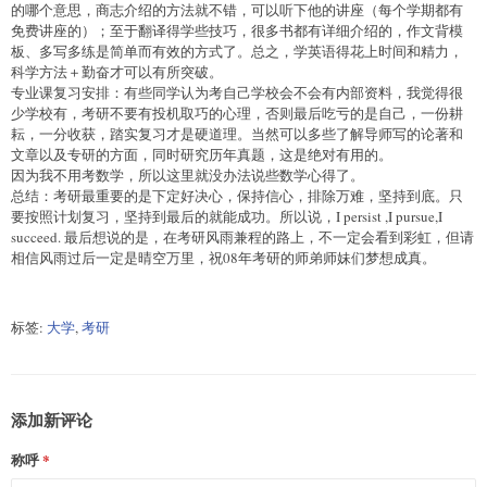
的哪个意思，商志介绍的方法就不错，可以听下他的讲座（每个学期都有
免费讲座的）；至于翻译得学些技巧，很多书都有详细介绍的，作文背模
板、多写多练是简单而有效的方式了。总之，学英语得花上时间和精力，
科学方法＋勤奋才可以有所突破。
专业课复习安排：有些同学认为考自己学校会不会有内部资料，我觉得很
少学校有，考研不要有投机取巧的心理，否则最后吃亏的是自己，一份耕
耘，一分收获，踏实复习才是硬道理。当然可以多些了解导师写的论著和
文章以及专研的方面，同时研究历年真题，这是绝对有用的。
因为我不用考数学，所以这里就没办法说些数学心得了。
总结：考研最重要的是下定好决心，保持信心，排除万难，坚持到底。只
要按照计划复习，坚持到最后的就能成功。所以说，I persist ,I pursue,I
succeed. 最后想说的是，在考研风雨兼程的路上，不一定会看到彩虹，但请
相信风雨过后一定是晴空万里，祝08年考研的师弟师妹们梦想成真。
标签:
大学
,
考研
添加新评论
称呼