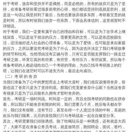
对于考研，放弃和坚持并不是偶然，而是必然的，所有的放弃只是为了坚
持，在准备考研前看过很多前辈的心得，他们都说坚持到底就是胜利，就
是这一句话让我坚持到了最后，当然也要放弃很多东西，考研最宝贵的就
是时间，所以有时候我们放弃一些东西，下面会具体说到，这里就暂时不
详细说。
对于考研，我们一定要有属于自己的理由和目标，可以是为了在学术上继
续深造，可以是迫于就业的压力，需要更高的文凭，可以是依恋校园生
活，还没做好进入社会的心理准备，可以是为了爱情，也可能是来自家庭
的压力，之所以要追究考研是为了什么，因为这也许决定了我们考研故事
的情节和结局。当然理由没有正确与否，只有它是否能支撑我们一路走过
考研之路，毕竟它真的有些累，有些苦，有些压力，有些寂寞。所以每个
准备考研的人都必须给自己一个考研的理由，为自己找寻考研路上的灯
塔，让我们在迷茫时可以不迷失方向，最后走向成功。
（二）考 研 的 舍 弃
当我们准备为了心中的梦想而走上考研大道时，我们就应该懂得舍弃，前
面也说了舍弃只是为了坚持到底。那我们究竟要舍弃什么呢？当然这舍弃
有很多只是为了以后能长久拥有才暂时舍弃的。
首先，考研是一场时间战。时间是一定的，而且全国考研的同胞也在拼命
着，所以我们不能舍弃有限的时间，我们需要几个月，然后每天都在学
习，我们没有假期，没有节日，甚至在得一个人渡过冷清的中秋，圣诞的
欢乐与我们隔离，元旦的喜悦我们只与考研战友一起在自修室分享。
其次，考研需要我们排除诱惑。除了吃喝玩乐是一种诱惑，还有就是大四
了，大家不是在准备公务员考试，就是做简历，跑招聘会，面试，签约，