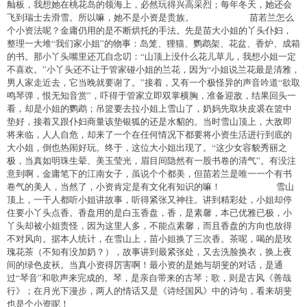
舢板，我想她在桃花岛的领海上，必然玩得兴高采烈；每年冬天，她还会
飞到瑞士去滑雪。所以嘛，她不是小资是贵族。 苗若兰怎么
个小资法呢？金庸仍用的是不断烘托的手法。先是苗大小姐的丫头仆妇，
整理一大堆“我们家小姐”的物事：岛笼、狸猫、鹦鹉架、花盆、香炉、成箱
的书。那小丫头嘴里还兀自念叨：“山顶上没什么花儿草儿，我想小姐一定
不喜欢。”小丫头还不让于管家碰小姐的兰花，因为“小姐说兰花最是清雅，
男人家走近去，它当晚就要谢了。”接着，又有一个极怪异的声音吟道“欲取
鸣琴弹，恨无知音赏”，吓得于管家立即双掌横胸，准备迎敌，结果回头一
看，却是小姐的鹦鹉；吊篮要去拉小姐上雪山了，奶妈先取块皮裘在篮中
垫好，接着又跟仆妇商量该垫银狐的还是水貂的。当时雪山顶上，大敌即
将来临，人人自危，却来了一个在任何情况下都要将小资生活进行到底的
大小姐，倒也热闹好玩。终于，这位大小姐出现了。“这少女容貌秀丽之
极，当真如明珠生晕、美玉莹光，眉目间隐然有一股书卷的清气”。有没注
意到啊，金庸笔下的江南女子，虽说个个都美，但苗若兰是唯一一个有书
卷气的美人，当然了，小资肯定是有文化有知识的嘛！ 雪山
顶上，一干人都听小姐讲故事，听得紧张又神往。讲到精彩处，小姐却停
住要小丫头点香。香盘用的是白玉香盘，香，是素馨，本已优雅已极，小
丫头却被小姐责怪，因为这里人多，不能点素馨，而且香盘的方向也放得
不对风向。据本人统计，在雪山上，苗小姐换了三次香。茶呢，喝的是玫
瑰花茶（不知有没加奶？），故事讲到最紧张处，又去洗脸换衣，换上夜
间的绿色皮袄。当真小资得厉害啊！最小资的是她与胡斐的对话，是通
过“琴音”和歌声来完成的。琴，是亲自带来的古琴；歌，则是古风《善哉
行》；在月光下漫步，两人的情话又是《诗经国风》中的诗句，看来胡斐
也是个小资呢！