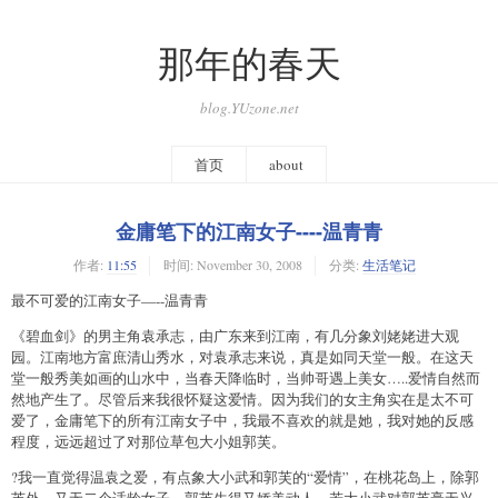
那年的春天
blog.YUzone.net
首页
about
金庸笔下的江南女子----温青青
作者:
11:55
时间:
November 30, 2008
分类:
生活笔记
最不可爱的江南女子—--温青青
《碧血剑》的男主角袁承志，由广东来到江南，有几分象刘姥姥进大观
园。江南地方富庶清山秀水，对袁承志来说，真是如同天堂一般。在这天
堂一般秀美如画的山水中，当春天降临时，当帅哥遇上美女…..爱情自然而
然地产生了。尽管后来我很怀疑这爱情。因为我们的女主角实在是太不可
爱了，金庸笔下的所有江南女子中，我最不喜欢的就是她，我对她的反感
程度，远远超过了对那位草包大小姐郭芙。
?我一直觉得温袁之爱，有点象大小武和郭芙的“爱情”，在桃花岛上，除郭
芙外，又无二个适龄女子，郭芙生得又娇美动人，若大小武对郭芙毫无兴