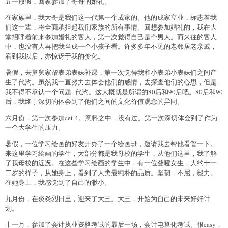
五一放假，回家参加了哥哥的婚礼。
在家族里，我大哥是我们这一代第一个成家的。他的成家立业，标志着我
们这一辈，将全面承担起我们家族的所有事情。回想参加婚礼的，我在大
堂招呼着前来参加婚礼的客人，第一次觉得自己是个男人。而来往的客人
中，也没有人再把我当成一个小孩子看。许多多年不见的老邻居老亲戚，
看到我以后，亦惊讶于我的变化。
暑假，去舅舅家帮表弟表妹补课，第一次觉得我和小表弟小表妹们之间产
生了代沟。虽然我一直努力去体会他们的感情，去探查他们的心思，但是
我不得不承认一个问题--代沟。这大概就是所谓的80后和90后吧。80后和90
后，我终于深切的体会到了他们之间的文化价值观念的异同。
六月份，第一次参加cet-4。意料之中，没有过。第一次深切体会到了作为
一个大学生的压力。
暑假，一位学习绘画的好友开办了一个绘画班，邀请我去帮他看管一下。
来这里学习绘画的学生，大部分都是我母校的学生，从他们这里，我了解
了我母校的近况。在这些学习绘画的学生中，有一位聋哑女生，大约十一
二岁的样子，从她身上，看到了人类最纯朴的品质。坚韧，不屈，毅力。
在她身上，我感觉到了自己的渺小。
九月份，在炎炎烈日里，迎来了大三。大三，开始为自己的未来好好计
划。
十一月，参加了会计执业资格考试的最后一场，会计电算化考试。很easy，