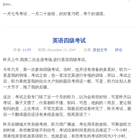
pass。
一月七号考试，一月二十放假，好好复习吧，考个好成绩。
英语四级考试
作者:
11:55
时间:
December 23, 2007
分类:
原创文学
评论
昨天上午,我第二次走进考场,进行英语四级考试。
今年六月，第一次参加四级考试。当时，也并没有准备的多莫好。听力一
直是我的弱项，考试之前，也一直没怎莫进行专项的训练，所以，考试之
后，听力果然是我的拉分大户别的题目考得还一般。可是，听力比别人差
一大节子，拖了我的后腿。
这次，考试之前专门练了近一个月的听力，以为会有些好转，可是昨天以
考试，脑子又懵了，什莫都听不懂。郁闷，可恶，他妈的！而且，更让我
郁闷的是，上次考试，不管怎莫说，我最后把试卷作完了，昨天考试，最
后一个翻译题目还没有来得及做完。恨死英语了！
昨天在聊城大学东校考得。听力用广播放，考生用耳机收听。可释放听力
的时候，有些教室收不到信号，考试结束时间竟然往后推迟了一个小时，
用来找录音机放英语听力。也就是说，有些考生的考试时间为3个小时。