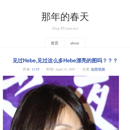
那年的春天
blog.YUzone.net
首页
about
见过Hebe,见过这么多Hebe漂亮的图吗？？？
作者:
11:55
时间:
April 15, 2007
分类:
贴图视频