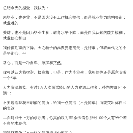
总结今天的感受，我认为：
未毕业，先失业，不是因为没有工作机会提供，而是就业能力结构失衡；
就业难的
关键，也不是因为毕业生多，教育水平下降，而是自我认知的能力模糊，
就业信心和自
我价值期望的下降。天之骄子的高傲姿态消失，是好事，但取而代之的不
是平衡心、平
常心，而是一种自卑、浮躁和茫然。
你可以认为我摆谱、摆资格，但是，作为毕业生，我相信你还是愿意听听
一个5年
人力资源总监、有过1万人次面试经历的人力资源工作者，对你的如下“不
满”：
不要递给我花里胡俏的简历，给我一点简洁（不是简单）而能突出你自己
的表达—
—面对成千上万的求职者，你真的以为HR会去看你那封100个人有99个差
不多的求职信、
和装订得像书本一样的简历模板内容吗？