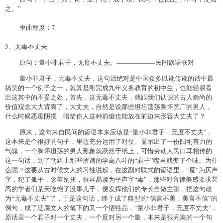
之。”
歪曲程度：7
3、无毒不丈夫
原句：量小非君子，无度不丈夫。——————民间谚语联对
量小非君子，无毒不丈夫，这句话绝对是中国众多以讹传讹的话中最
搞笑的一个例子之一，就算是刚完成九年义务教育的初中生，也能轻易看
出这其中的不妥之处，首先，这无毒不丈夫，就跟我们认识的古人崇尚的
价值观念大大背离了，大丈夫，自然是说那些坦坦荡荡胸怀宽广的男人，
什么时候恶毒阴损，暗箭伤人这种前缀也能放在前边来形容大丈夫了？
原来，这句来自民间的谚语本来应该是“量小非君子，无度不丈夫”，
这本来是个很好的句子，里边充分运用了对仗。显示出了一份阳刚有力的
气魄，一个胸怀坦荡的男人形象就跃然于纸上，可惜劳动人民口耳相传的
这一句话，到了朝廷上那些所谓的学高八斗的“君子”嘴里就变了个味。为什
么呢？这要从古时候文人的习性说起，在这副对联式的谚语里，“度”为仄声
字，犯了孤平，念着别扭，很容易读为平声字“毒”，那些对音律美感要求甚
高的学者们某天吃饱了没事儿干，便发挥他们的专长自做主张，把这句改
为“无毒不丈夫”了，于是这句话，终于成了典型的“信言不美，美言不信”的
例句，成了迂腐文人的笔下的又一个牺牲品，“量小非君子，无度不丈夫”，
原话里一个君子对一个丈夫，一个度对另一个量，本来是很完美的一个句