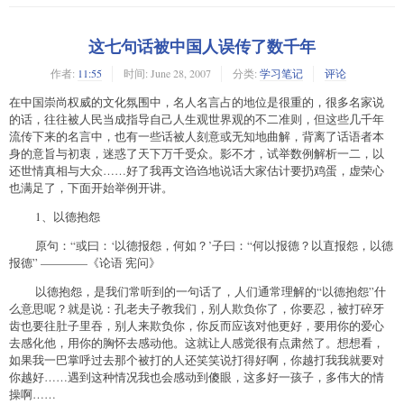
这七句话被中国人误传了数千年
作者:
11:55
时间:
June 28, 2007
分类:
学习笔记
评论
在中国崇尚权威的文化氛围中，名人名言占的地位是很重的，很多名家说
的话，往往被人民当成指导自己人生观世界观的不二准则，但这些几千年
流传下来的名言中，也有一些话被人刻意或无知地曲解，背离了话语者本
身的意旨与初衷，迷惑了天下万千受众。影不才，试举数例解析一二，以
还世情真相与大众……好了我再文诌诌地说话大家估计要扔鸡蛋，虚荣心
也满足了，下面开始举例开讲。
1、以德抱怨
原句：“或曰：‘以德报怨，何如？’子曰：“何以报德？以直报怨，以德
报德” ————《论语 宪问》
以德抱怨，是我们常听到的一句话了，人们通常理解的“以德抱怨”什
么意思呢？就是说：孔老夫子教我们，别人欺负你了，你要忍，被打碎牙
齿也要往肚子里吞，别人来欺负你，你反而应该对他更好，要用你的爱心
去感化他，用你的胸怀去感动他。这就让人感觉很有点肃然了。想想看，
如果我一巴掌呼过去那个被打的人还笑笑说打得好啊，你越打我我就要对
你越好……遇到这种情况我也会感动到傻眼，这多好一孩子，多伟大的情
操啊……