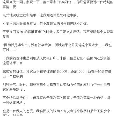
这里来兜一圈，参观一下，盖个章名曰“实习”），你只需要挑选一件特别的
事情，要
点式地说明过程和结果，让我知道你是怎样做事的。
不要不敢用眼睛看着我，你不敢瞧我的时候我也瞧不起你。
不要在回答“你的薪酬要求”的时候，多了那么多废话。我不想听每个人都重
复着
“因为我是毕业生，没有社会经验，所以如果公司觉得这个要求太……我也
可以……”
，我的钱也许也是刚刚从人民银行印出来的，但是它们不会因为还没有被
流通转手，而
减损它的价值。其实我不在乎你说的是5000，还是1500，我在乎的是你说
出一个数字的
那种语气、眼神。我尊重每个人都有自估劳动力价值的权利（但公司自有
它的薪酬制度，
不会特殊对待你），但我喜欢干脆利落的同事，干脆利落是一种自信，是
一种做事风格，
也是一种做人的态度。我会固执的认为：你说出这个数字前后带了多少个
字符，就表示